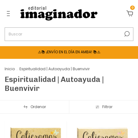
0
⚠️📚 ¡ENVÍO EN EL DÍA EN AMBA! 📚⚠️
Inicio
.
Espiritualidad | Autoayuda | Buenvivir
Espiritualidad | Autoayuda |
Buenvivir
Ordenar
Filtrar