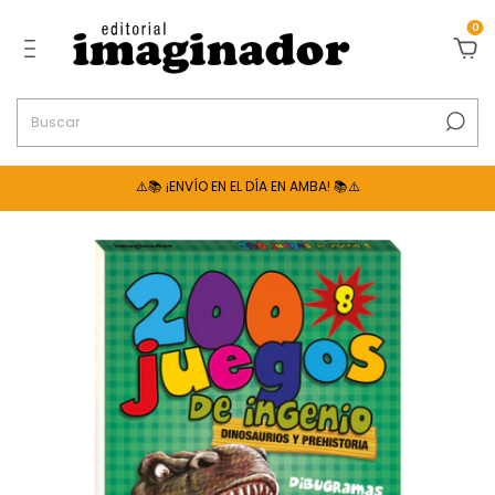
0
⚠️📚 ¡ENVÍO EN EL DÍA EN AMBA! 📚⚠️