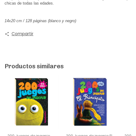
chicas de todas las edades.
14x20 cm / 128 páginas (blanco y negro)
Compartir
Productos similares
200 Juegos de ingenio
200 Juegos de ingenio El
200 J