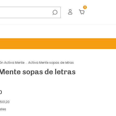
0
ón Activa Mente
.
Activa Mente sopas de letras
Mente sopas de letras
0
.501,20
lles