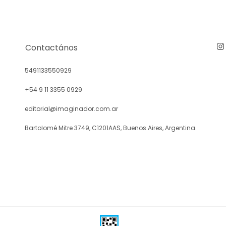
Contactános
5491133550929
+54 9 11 3355 0929
editorial@imaginador.com.ar
Bartolomé Mitre 3749, C1201AAS, Buenos Aires, Argentina.