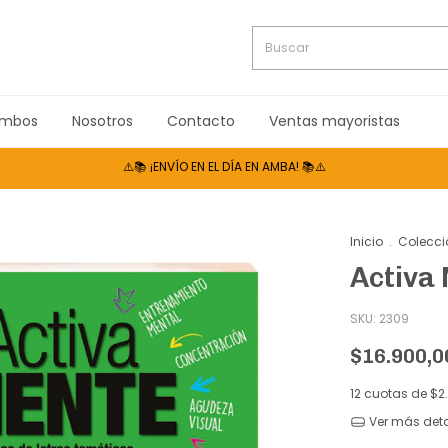
mbos
Nosotros
Contacto
Ventas mayoristas
⚠️📚 ¡ENVÍO EN EL DÍA EN AMBA! 📚⚠️
Inicio
.
Colecci
Activa 
SKU:
2309
$16.900,0
12
cuotas de
$2
Ver más deta