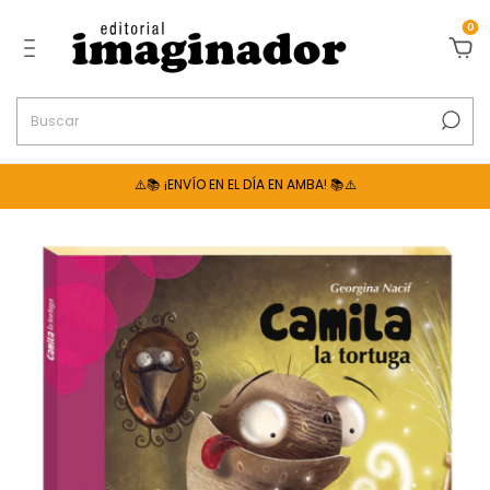
0
⚠️📚 ¡ENVÍO EN EL DÍA EN AMBA! 📚⚠️