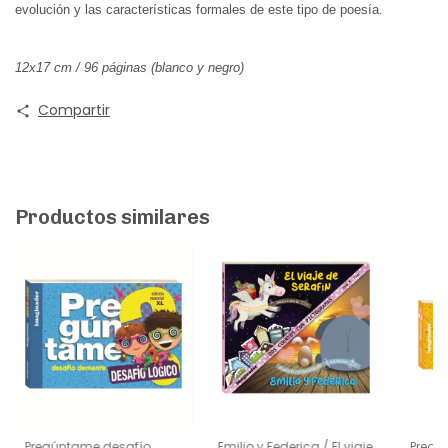
evolución y las características formales de este tipo de poesía.
12x17 cm / 96 páginas (blanco y negro)
Compartir
Productos similares
Pregúntame desafío
Emilio y Federica / El viaje
Pregú