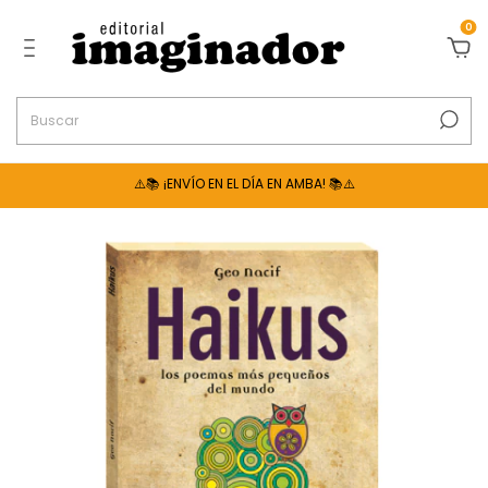
0
⚠️📚 ¡ENVÍO EN EL DÍA EN AMBA! 📚⚠️